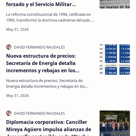
forzado y el Servicio Militar
Obligatorio en Honduras
La reforma constitucional de 1994, ratificada en
1995, transformó la doctrina castrense del país al
transicionar hacia un servicio militar estricta…
Nueva estructura de precios:
Secretaría de Energía detalla
incrementos y rebajas en los
combustibles a partir del lunes 1 de
Nueva estructura de precios: Secretaría de
junio
Energía detalla incrementos y rebajas en los
combustibles a partir del lunes 1 de junio La
matriz de pre…
Diplomacia corporativa: Canciller
Mireya Agüero impulsa alianzas de