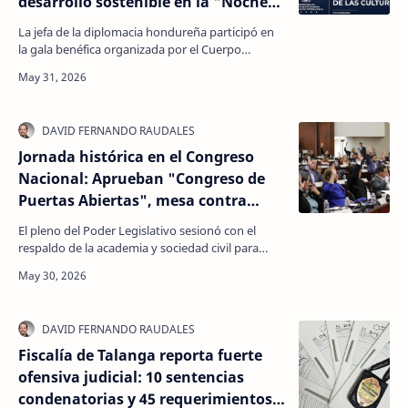
desarrollo sostenible en la "Noche
Diplomática de las Culturas"
La jefa de la diplomacia hondureña participó en
la gala benéfica organizada por el Cuerpo
Consular Sampedrano para canalizar fondos
internacionales…
Jornada histórica en el Congreso
Nacional: Aprueban "Congreso de
Puertas Abiertas", mesa contra
invasiones de tierras y cadena
El pleno del Poder Legislativo sesionó con el
perpetua por ataques a operadores
respaldo de la academia y sociedad civil para
de justicia
sancionar reformas clave que buscan devolver la
paz soc…
Fiscalía de Talanga reporta fuerte
ofensiva judicial: 10 sentencias
condenatorias y 45 requerimientos