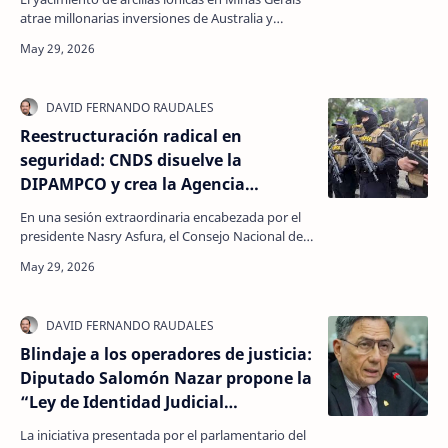
atrae millonarias inversiones de Australia y
Estados Unidos. El proyecto busca romper la
dependen…
Reestructuración radical en
seguridad: CNDS disuelve la
DIPAMPCO y crea la Agencia
Nacional contra el Crimen (ANC)
En una sesión extraordinaria encabezada por el
presidente Nasry Asfura, el Consejo Nacional de
Defensa y Seguridad aprobó un giro estratégico
integ…
Blindaje a los operadores de justicia:
Diputado Salomón Nazar propone la
“Ley de Identidad Judicial
Protegida” ante casos de alta
La iniciativa presentada por el parlamentario del