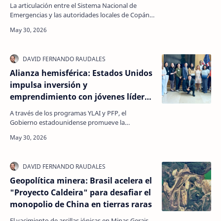
Consejo Departamental de la Niñez
La articulación entre el Sistema Nacional de
en Copán
Emergencias y las autoridades locales de Copán
busca optimizar los tiempos de respuesta y los
protocol…
Alianza hemisférica: Estados Unidos
impulsa inversión y
emprendimiento con jóvenes líderes
en el marco de #Freedom250
A través de los programas YLAI y PFP, el
Gobierno estadounidense promueve la
innovación, la apertura económica y la
estabilidad regional mediante e…
Geopolítica minera: Brasil acelera el
"Proyecto Caldeira" para desafiar el
monopolio de China en tierras raras
El yacimiento de arcillas iónicas en Minas Gerais