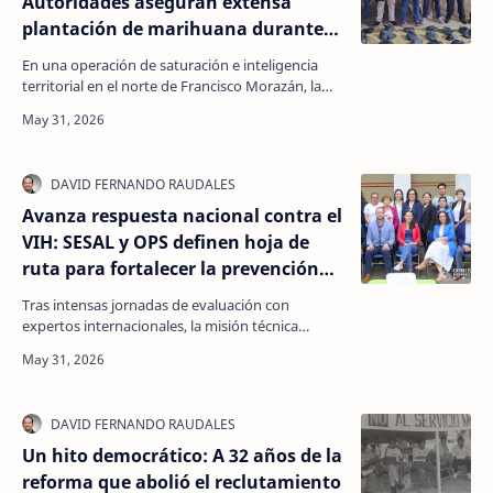
Autoridades aseguran extensa
plantación de marihuana durante
operativo en Guaimaca
En una operación de saturación e inteligencia
territorial en el norte de Francisco Morazán, la
Agencia Nacional contra el Crimen (ANC)
neutralizó u…
Avanza respuesta nacional contra el
VIH: SESAL y OPS definen hoja de
ruta para fortalecer la prevención
combinada en Honduras
Tras intensas jornadas de evaluación con
expertos internacionales, la misión técnica
concluyó de forma exitosa estableciendo
prioridades estratégic…
Un hito democrático: A 32 años de la
reforma que abolió el reclutamiento