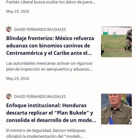
peligrosidad
Partido Liberal busca ocultar los datos de jueces
y magistrados en procesos de criminalidad
organ…
Blindaje fronterizo: México refuerza
aduanas con binomios caninos de
Centroamérica y el Caribe ante el
flujo migratorio por el Mundial
Las autoridades mexicanas activan un riguroso
plan de inspección en aeropuertos y aduanas
terrestres utilizando canes adiestrados en la
región para…
Enfoque institucional: Honduras
descarta replicar el “Plan Bukele” y
consolida el desarrollo de un modelo
de seguridad propio
El ministro de Seguridad, Gerzon Velásquez,
oficializó la implementación del “modelo