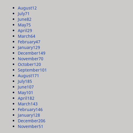
August
12
July
71
June
82
May
75
April
29
March
64
February
47
January
129
December
149
November
70
October
120
September
101
August
171
July
185
June
107
May
101
April
182
March
143
February
146
January
128
December
206
November
51