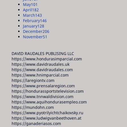
May
101
April
182
March
143
February
146
January
128
December
206
November
51
DAVID RAUDALES PUBLISING LLC
https://www.hondurasimparcial.com
https://www.davidraudales.uk
https://www.davidraudales.com
https://www.hnimparcial.com
https://laregiontv.com
https://www.prensalaregion.com
https://hondurassportstelevision.com
https://www.tnnwaldivision.com
https://www.aquihondurasempleo.com
https://mundohn.com
https://www.pyotrilyichtchaikovsky.ru
https://www.ludwigvanbeethoven.at
https://ganaderiasos.com