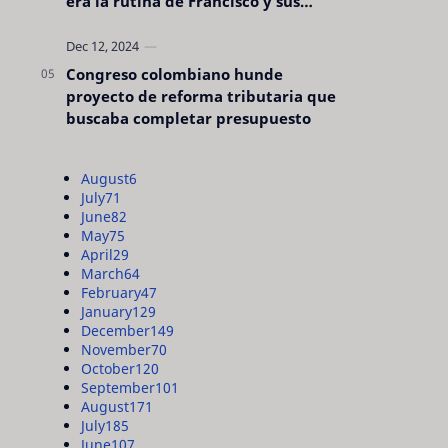
era la rutina de Francisco y sus
acciones silenciosas
Congreso colombiano hunde
proyecto de reforma tributaria que
buscaba completar presupuesto
August
6
July
71
June
82
May
75
April
29
March
64
February
47
January
129
December
149
November
70
October
120
September
101
August
171
July
185
June
107