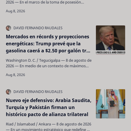
2026 — En el marco de la toma de posesión
presidencial en la República de Colombia, el
Gobierno de El …
Mercados en récords y proyecciones
energéticas: Trump prevé que la
gasolina caerá a $2.50 por galón tras
la reapertura del Estrecho de Ormuz
Washington D. C. / Tegucigalpa — 8 de agosto de
2026 — En medio de un contexto de máximos
históricos en los mercados bursátiles y en las
cuentas d…
Nuevo eje defensivo: Arabia Saudita,
Turquía y Pakistán firman un
histórico pacto de alianza trilateral
Riad / Islamabad / Ankara — 8 de agosto de 2026
— En un movimiento estratégico que redefine el