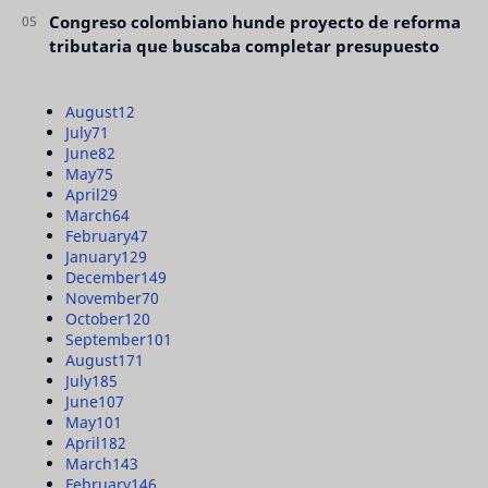
Congreso colombiano hunde proyecto de reforma
tributaria que buscaba completar presupuesto
August
12
July
71
June
82
May
75
April
29
March
64
February
47
January
129
December
149
November
70
October
120
September
101
August
171
July
185
June
107
May
101
April
182
March
143
February
146