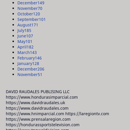
December
149
November
70
October
120
September
101
August
171
July
185
June
107
May
101
April
182
March
143
February
146
January
128
December
206
November
51
DAVID RAUDALES PUBLISING LLC
https://www.hondurasimparcial.com
https://www.davidraudales.uk
https://www.davidraudales.com
https://www.hnimparcial.com https://laregiontv.com
https://www.prensalaregion.com
https://hondurassportstelevision.com