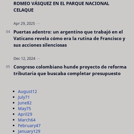
ROMEO VÁSQUEZ EN EL PARQUE NACIONAL
CELAQUE
Puertas adentro: un argentino que trabajó en el
Vaticano revela cómo era la rutina de Francisco y
sus acciones silenciosas
Congreso colombiano hunde proyecto de reforma
tributaria que buscaba completar presupuesto
August
12
July
71
June
82
May
75
April
29
March
64
February
47
January
129