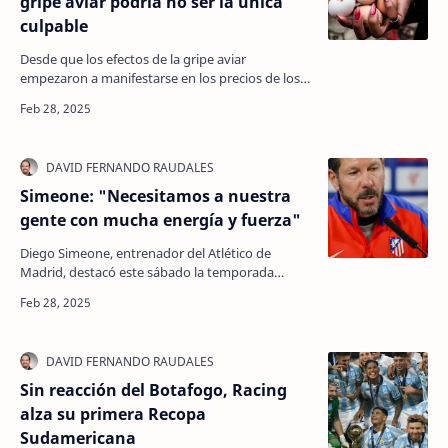
gripe aviar podría no ser la única
culpable
Desde que los efectos de la gripe aviar
empezaron a manifestarse en los precios de los
huevos, el humilde huevo se ha convertido en un
ariete polít…
Simeone: "Necesitamos a nuestra
gente con mucha energía y fuerza"
Diego Simeone, entrenador del Atlético de
Madrid, destacó este sábado la temporada
"fantástica" del Athletic Club, al que recibe en el
es…
Sin reacción del Botafogo, Racing
alza su primera Recopa
Sudamericana