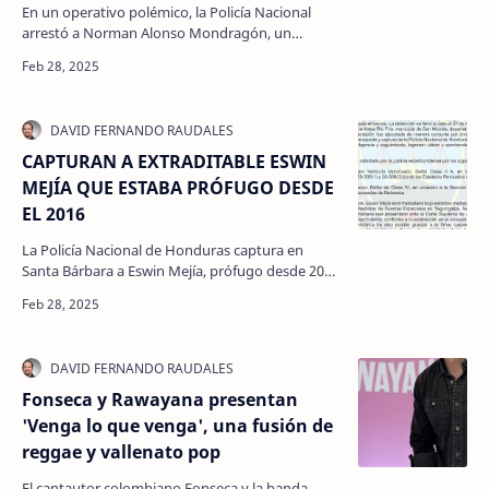
En un operativo polémico, la Policía Nacional
arrestó a Norman Alonso Mondragón, un
exoficial depurado, solo unas horas después de
que él denunciara …
CAPTURAN A EXTRADITABLE ESWIN
MEJÍA QUE ESTABA PRÓFUGO DESDE
EL 2016
La Policía Nacional de Honduras captura en
Santa Bárbara a Eswin Mejía, prófugo desde 2016
y solicitado por EE.UU. por homicidio de una
ciudadana es…
Fonseca y Rawayana presentan
'Venga lo que venga', una fusión de
reggae y vallenato pop
El cantautor colombiano Fonseca y la banda