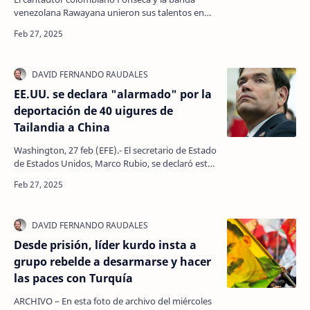
venezolana Rawayana unieron sus talentos en
'Venga lo que venga', una canción nacida de un
encue…
EE.UU. se declara "alarmado" por la
deportación de 40 uigures de
Tailandia a China
Washington, 27 feb (EFE).- El secretario de Estado
de Estados Unidos, Marco Rubio, se declaró este
jueves "alarmado" después de que Taila…
Desde prisión, líder kurdo insta a
grupo rebelde a desarmarse y hacer
las paces con Turquía
ARCHIVO – En esta foto de archivo del miércoles