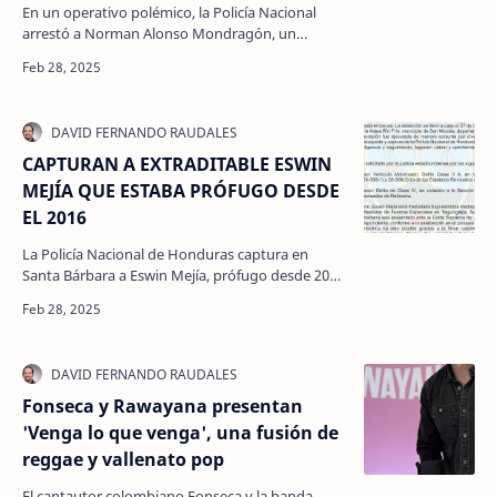
En un operativo polémico, la Policía Nacional
arrestó a Norman Alonso Mondragón, un
exoficial depurado, solo unas horas después de
que él denunciara …
CAPTURAN A EXTRADITABLE ESWIN
MEJÍA QUE ESTABA PRÓFUGO DESDE
EL 2016
La Policía Nacional de Honduras captura en
Santa Bárbara a Eswin Mejía, prófugo desde 2016
y solicitado por EE.UU. por homicidio de una
ciudadana es…
Fonseca y Rawayana presentan
'Venga lo que venga', una fusión de
reggae y vallenato pop
El cantautor colombiano Fonseca y la banda