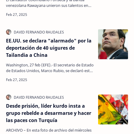
venezolana Rawayana unieron sus talentos en
'Venga lo que venga', una canción nacida de un
encue…
EE.UU. se declara "alarmado" por la
deportación de 40 uigures de
Tailandia a China
Washington, 27 feb (EFE).- El secretario de Estado
de Estados Unidos, Marco Rubio, se declaró este
jueves "alarmado" después de que Taila…
Desde prisión, líder kurdo insta a
grupo rebelde a desarmarse y hacer
las paces con Turquía
ARCHIVO – En esta foto de archivo del miércoles