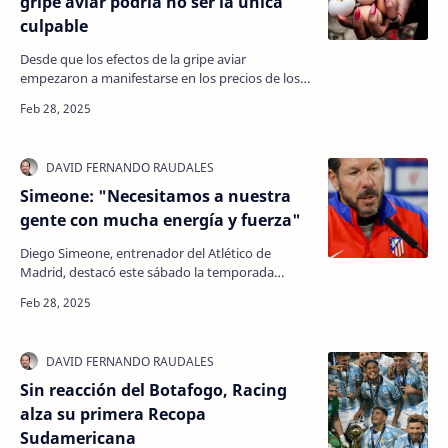
gripe aviar podría no ser la única
culpable
Desde que los efectos de la gripe aviar
empezaron a manifestarse en los precios de los
huevos, el humilde huevo se ha convertido en un
ariete polít…
Simeone: "Necesitamos a nuestra
gente con mucha energía y fuerza"
Diego Simeone, entrenador del Atlético de
Madrid, destacó este sábado la temporada
"fantástica" del Athletic Club, al que recibe en el
es…
Sin reacción del Botafogo, Racing
alza su primera Recopa
Sudamericana