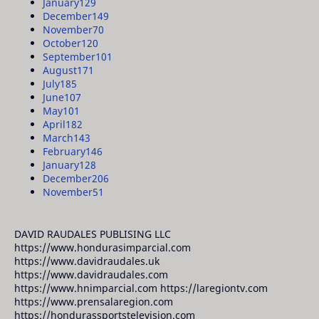
January
129
December
149
November
70
October
120
September
101
August
171
July
185
June
107
May
101
April
182
March
143
February
146
January
128
December
206
November
51
DAVID RAUDALES PUBLISING LLC
https://www.hondurasimparcial.com
https://www.davidraudales.uk
https://www.davidraudales.com
https://www.hnimparcial.com https://laregiontv.com
https://www.prensalaregion.com
https://hondurassportstelevision.com