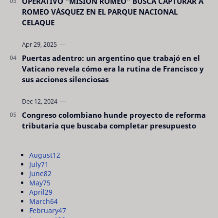
OPERATIVO “MISIÓN ROMEO” BUSCA CAPTURAR A
ROMEO VÁSQUEZ EN EL PARQUE NACIONAL
CELAQUE
Puertas adentro: un argentino que trabajó en el
Vaticano revela cómo era la rutina de Francisco y
sus acciones silenciosas
Congreso colombiano hunde proyecto de reforma
tributaria que buscaba completar presupuesto
August
12
July
71
June
82
May
75
April
29
March
64
February
47