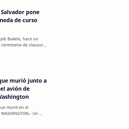
l Salvador pone
oneda de curso
ayib Bukele, hace un
a ceremonia de clausura
 (LaBitCo…
que murió junto a
del avión de
Washington
que murió en el
on WASHINGTON.- Un
ado como Luciano Aparic…