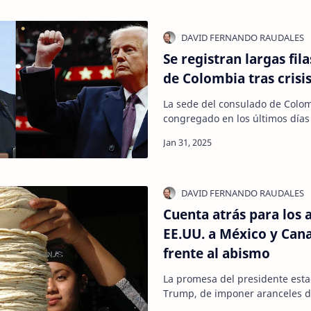
Se registran largas fil
de Colombia tras crisi
La sede del consulado de Colo
congregado en los últimos día
ciudadanos de ese país, un in
Cuenta atrás para los 
EE.UU. a México y Can
frente al abismo
La promesa del presidente est
Trump, de imponer aranceles d
Canadá en represalia por el déf