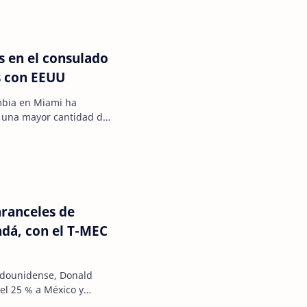
as en el consulado
s con EEUU
mbia en Miami ha
s una mayor cantidad de
cremento registrad…
aranceles de
adá, con el T-MEC
adounidense, Donald
el 25 % a México y
icit comercial y el…