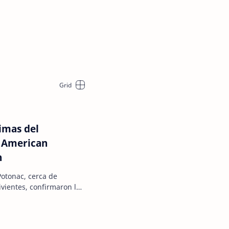
timas del
e American
n
Potonac, cerca de
vientes, confirmaron las
Kansas.- En …