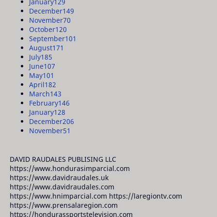
January
129
December
149
November
70
October
120
September
101
August
171
July
185
June
107
May
101
April
182
March
143
February
146
January
128
December
206
November
51
DAVID RAUDALES PUBLISING LLC
https://www.hondurasimparcial.com
https://www.davidraudales.uk
https://www.davidraudales.com
https://www.hnimparcial.com https://laregiontv.com
https://www.prensalaregion.com
https://hondurassportstelevision.com