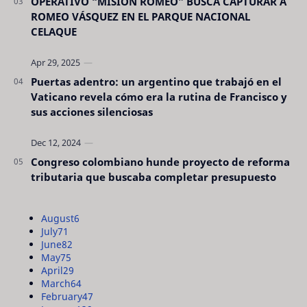
OPERATIVO “MISIÓN ROMEO” BUSCA CAPTURAR A
ROMEO VÁSQUEZ EN EL PARQUE NACIONAL
CELAQUE
Puertas adentro: un argentino que trabajó en el
Vaticano revela cómo era la rutina de Francisco y
sus acciones silenciosas
Congreso colombiano hunde proyecto de reforma
tributaria que buscaba completar presupuesto
August
6
July
71
June
82
May
75
April
29
March
64
February
47