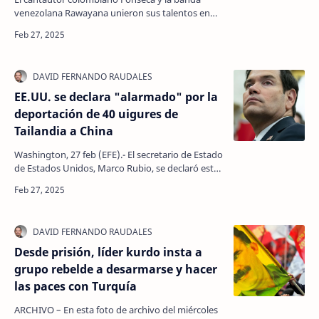
venezolana Rawayana unieron sus talentos en
'Venga lo que venga', una canción nacida de un
encue…
EE.UU. se declara "alarmado" por la
deportación de 40 uigures de
Tailandia a China
Washington, 27 feb (EFE).- El secretario de Estado
de Estados Unidos, Marco Rubio, se declaró este
jueves "alarmado" después de que Taila…
Desde prisión, líder kurdo insta a
grupo rebelde a desarmarse y hacer
las paces con Turquía
ARCHIVO – En esta foto de archivo del miércoles