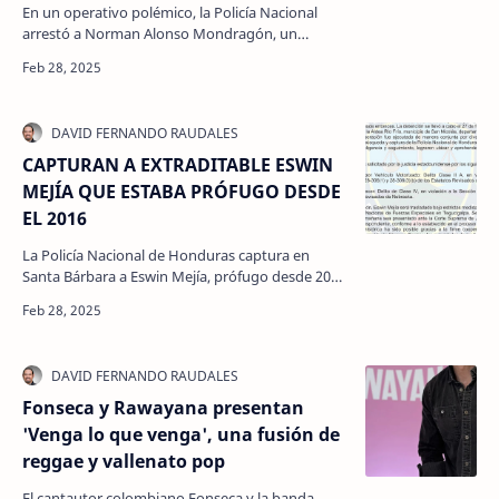
En un operativo polémico, la Policía Nacional
arrestó a Norman Alonso Mondragón, un
exoficial depurado, solo unas horas después de
que él denunciara …
CAPTURAN A EXTRADITABLE ESWIN
MEJÍA QUE ESTABA PRÓFUGO DESDE
EL 2016
La Policía Nacional de Honduras captura en
Santa Bárbara a Eswin Mejía, prófugo desde 2016
y solicitado por EE.UU. por homicidio de una
ciudadana es…
Fonseca y Rawayana presentan
'Venga lo que venga', una fusión de
reggae y vallenato pop
El cantautor colombiano Fonseca y la banda