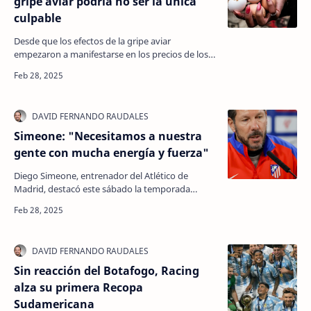
gripe aviar podría no ser la única
culpable
Desde que los efectos de la gripe aviar
empezaron a manifestarse en los precios de los
huevos, el humilde huevo se ha convertido en un
ariete polít…
Simeone: "Necesitamos a nuestra
gente con mucha energía y fuerza"
Diego Simeone, entrenador del Atlético de
Madrid, destacó este sábado la temporada
"fantástica" del Athletic Club, al que recibe en el
es…
Sin reacción del Botafogo, Racing
alza su primera Recopa
Sudamericana