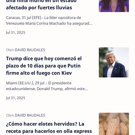
una niña murió en un estado
afectado por fuertes lluvias
Caracas, 31 jul (EFE).- La líder opositora de
Venezuela María Corina Machado ha asegurado
este jueves que una niña murió por
ahogamiento en el esta…
Trump dice que hoy comenzó el
plazo de 10 días para que Putin
firme alto el fuego con Kiev
Miami (EE.UU.), 29 jul .- El presidente
estadounidense, Donald Trump, afirmó este
martes que hoy comenzó el ultimátum de diez
días que concedió a s…
¿Cómo hacer elotes hervidos? La
receta para hacerlos en olla express