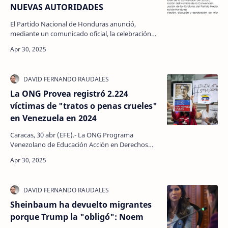
NUEVAS AUTORIDADES
El Partido Nacional de Honduras anunció,
mediante un comunicado oficial, la celebración
de su Convención Nacional Extraordinaria los
días 23 y 24 d…
La ONG Provea registró 2.224
víctimas de "tratos o penas crueles"
en Venezuela en 2024
Caracas, 30 abr (EFE).- La ONG Programa
Venezolano de Educación Acción en Derechos
Humanos (Provea) registró en 2024 un total de
2.224 personas que…
Sheinbaum ha devuelto migrantes
porque Trump la "obligó": Noem