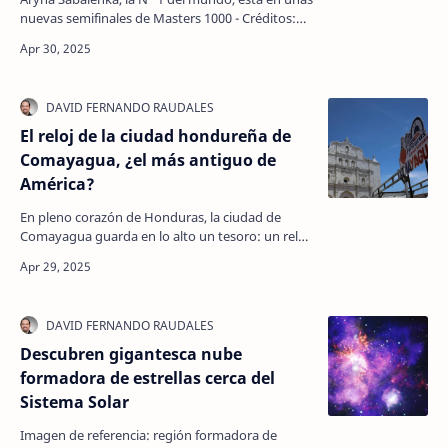
nuevas semifinales de Masters 1000 - Créditos:
@Manu Fernandez Se llevaron a cabo este
miércoles l…
El reloj de la ciudad hondureña de
Comayagua, ¿el más antiguo de
América?
En pleno corazón de Honduras, la ciudad de
Comayagua guarda en lo alto un tesoro: un reloj
en la torre del campanario que muchos aseguran
ser el má…
Descubren gigantesca nube
formadora de estrellas cerca del
Sistema Solar
Imagen de referencia: región formadora de