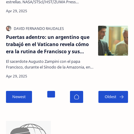
estrellas. NASA/STScI/HST/ZUMA Press
Wire/IMAGO Un equipo internacional de
científicos descubrió una nube…
Puertas adentro: un argentino que
trabajó en el Vaticano revela cómo
era la rutina de Francisco y sus
acciones silenciosas
El sacerdote Augusto Zampini con el papa
Francisco, durante el Sínodo de la Amazonia, en
2019 ¿Quién fue realmente Francisco? Sentado
en un balcón…