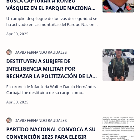
BUSCA CAPTURAR A ROMEO
VÁSQUEZ EN EL PARQUE NACIONAL
CELAQUE
Un amplio despliegue de fuerzas de seguridad se
ha activado en las montañas del Parque Nacional
Celaque, en Lempira, para capturar al exjefe del
Esta…
DESTITUYEN A SUBJEFE DE
INTELIGENCIA MILITAR POR
RECHAZAR LA POLITIZACIÓN DE LAS
FUERZAS ARMADAS
El coronel de Infantería Walter Danilo Hernández
Carbajal fue destituido de su cargo como
subdirector de Inteligencia Militar (C-2) de las
Fuerzas …
PARTIDO NACIONAL CONVOCA A SU
CONVENCIÓN 2025 PARA ELEGIR