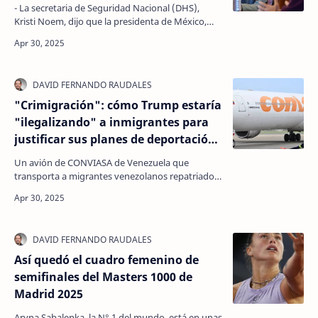
- La secretaria de Seguridad Nacional (DHS),
Kristi Noem, dijo que la presidenta de México,
Claudia Sheinbaum, ha devuelto a "más de
medio mil…
"Crimigración": cómo Trump estaría
"ilegalizando" a inmigrantes para
justificar sus planes de deportación
masiva
Un avión de CONVIASA de Venezuela que
transporta a migrantes venezolanos repatriados
desde México aterriza en el Aeropuerto
Internacional Simón Bol…
Así quedó el cuadro femenino de
semifinales del Masters 1000 de
Madrid 2025
Aryna Sabalenka, la N° 1 del mundo, está en unas