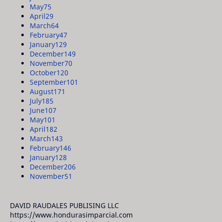
May
75
April
29
March
64
February
47
January
129
December
149
November
70
October
120
September
101
August
171
July
185
June
107
May
101
April
182
March
143
February
146
January
128
December
206
November
51
DAVID RAUDALES PUBLISING LLC
https://www.hondurasimparcial.com