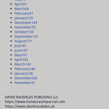
April
29
March
64
February
47
January
129
December
149
November
70
October
120
September
101
August
171
July
185
June
107
May
101
April
182
March
143
February
146
January
128
December
206
November
51
DAVID RAUDALES PUBLISING LLC
https://www.hondurasimparcial.com
https://www.davidraudales.uk