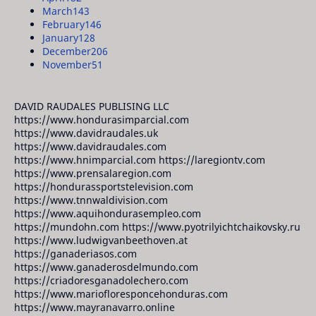
March
143
February
146
January
128
December
206
November
51
DAVID RAUDALES PUBLISING LLC
https://www.hondurasimparcial.com
https://www.davidraudales.uk
https://www.davidraudales.com
https://www.hnimparcial.com https://laregiontv.com
https://www.prensalaregion.com
https://hondurassportstelevision.com
https://www.tnnwaldivision.com
https://www.aquihondurasempleo.com
https://mundohn.com https://www.pyotrilyichtchaikovsky.ru
https://www.ludwigvanbeethoven.at
https://ganaderiasos.com
https://www.ganaderosdelmundo.com
https://criadoresganadolechero.com
https://www.mariofloresponcehonduras.com
https://www.mayranavarro.online