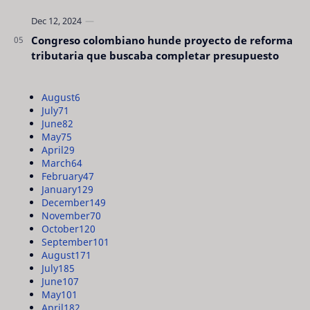
Congreso colombiano hunde proyecto de reforma
tributaria que buscaba completar presupuesto
August
6
July
71
June
82
May
75
April
29
March
64
February
47
January
129
December
149
November
70
October
120
September
101
August
171
July
185
June
107
May
101
April
182