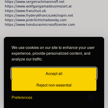
https://www.sergeirachmaninoff.net
https://www.wolfgangamadeusmozart.at
https://www.franzliszt.uk
https://www.fryderykfranciszekchopin.net
https://www.piotrilichtchaikovsky.com
https://www.hondurasmicrosoftcenter.com
We use cookies on our site to enhance your user
David Raudales Publishing LLC
experience, provide personalized content, and
analyze our traffic.
Located in Miami - San Francisco - Tegucigalpa y San
Salvador.
Accept all
Reject non-essential
Preferences
Post a Comment