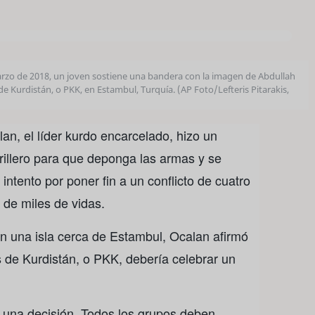
arzo de 2018, un joven sostiene una bandera con la imagen de Abdullah
de Kurdistán, o PKK, en Estambul, Turquía. (AP Foto/Lefteris Pitarakis,
, el líder kurdo encarcelado, hizo un
rillero para que deponga las armas y se
ntento por poner fin a un conflicto de cuatro
de miles de vidas.
n una isla cerca de Estambul, Ocalan afirmó
s de Kurdistán, o PKK, debería celebrar un
una decisión. Todos los grupos deben