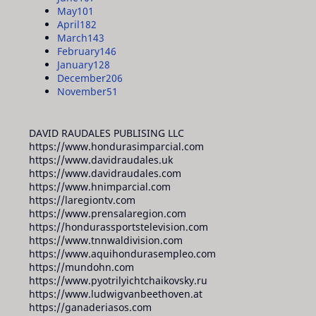
May
101
April
182
March
143
February
146
January
128
December
206
November
51
DAVID RAUDALES PUBLISING LLC
https://www.hondurasimparcial.com
https://www.davidraudales.uk
https://www.davidraudales.com
https://www.hnimparcial.com
https://laregiontv.com
https://www.prensalaregion.com
https://hondurassportstelevision.com
https://www.tnnwaldivision.com
https://www.aquihondurasempleo.com
https://mundohn.com
https://www.pyotrilyichtchaikovsky.ru
https://www.ludwigvanbeethoven.at
https://ganaderiasos.com