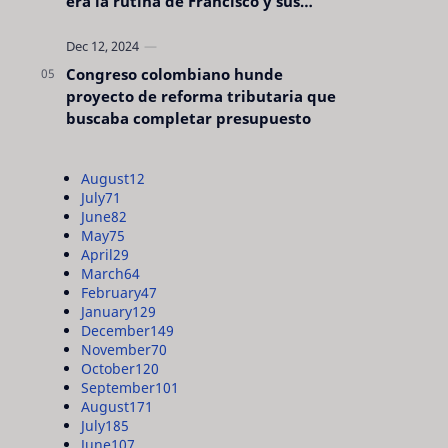
era la rutina de Francisco y sus
acciones silenciosas
Congreso colombiano hunde
proyecto de reforma tributaria que
buscaba completar presupuesto
August
12
July
71
June
82
May
75
April
29
March
64
February
47
January
129
December
149
November
70
October
120
September
101
August
171
July
185
June
107