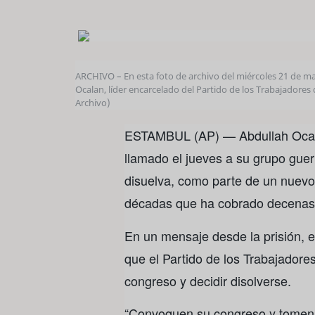
ARCHIVO – En esta foto de archivo del miércoles 21 de m
Ocalan, líder encarcelado del Partido de los Trabajadores 
Archivo)
ESTAMBUL (AP) — Abdullah Ocalan
llamado el jueves a su grupo guer
disuelva, como parte de un nuevo i
décadas que ha cobrado decenas 
En un mensaje desde la prisión, e
que el Partido de los Trabajadore
congreso y decidir disolverse.
“Convoquen su congreso y tomen 