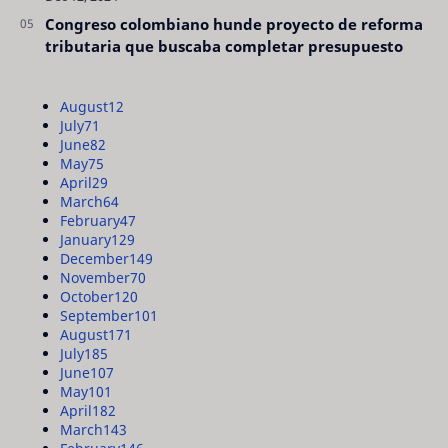
Congreso colombiano hunde proyecto de reforma
tributaria que buscaba completar presupuesto
August
12
July
71
June
82
May
75
April
29
March
64
February
47
January
129
December
149
November
70
October
120
September
101
August
171
July
185
June
107
May
101
April
182
March
143