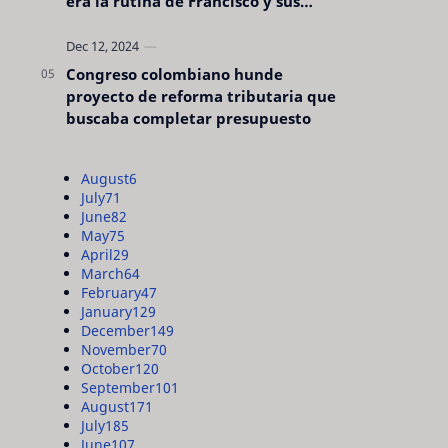
era la rutina de Francisco y sus
acciones silenciosas
Congreso colombiano hunde
proyecto de reforma tributaria que
buscaba completar presupuesto
August
6
July
71
June
82
May
75
April
29
March
64
February
47
January
129
December
149
November
70
October
120
September
101
August
171
July
185
June
107