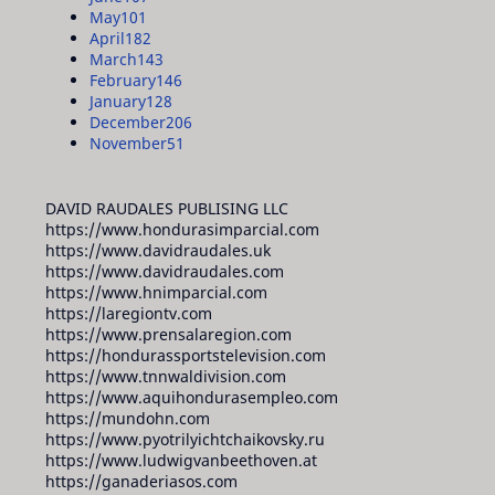
May
101
April
182
March
143
February
146
January
128
December
206
November
51
DAVID RAUDALES PUBLISING LLC
https://www.hondurasimparcial.com
https://www.davidraudales.uk
https://www.davidraudales.com
https://www.hnimparcial.com
https://laregiontv.com
https://www.prensalaregion.com
https://hondurassportstelevision.com
https://www.tnnwaldivision.com
https://www.aquihondurasempleo.com
https://mundohn.com
https://www.pyotrilyichtchaikovsky.ru
https://www.ludwigvanbeethoven.at
https://ganaderiasos.com