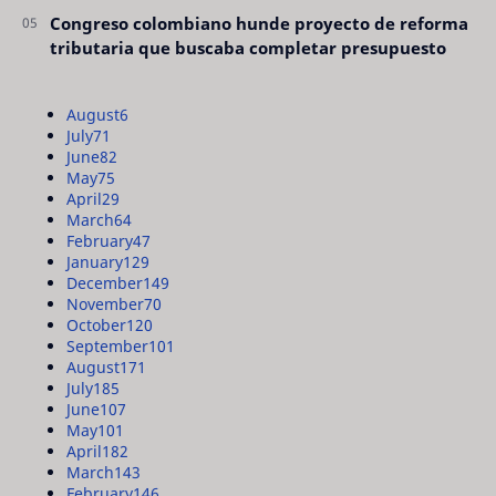
Congreso colombiano hunde proyecto de reforma
tributaria que buscaba completar presupuesto
August
6
July
71
June
82
May
75
April
29
March
64
February
47
January
129
December
149
November
70
October
120
September
101
August
171
July
185
June
107
May
101
April
182
March
143
February
146