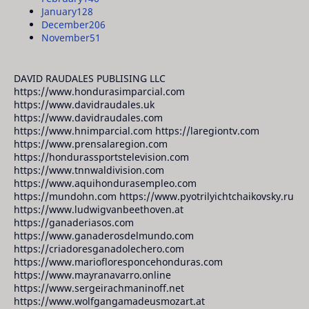
January
128
December
206
November
51
DAVID RAUDALES PUBLISING LLC
https://www.hondurasimparcial.com
https://www.davidraudales.uk
https://www.davidraudales.com
https://www.hnimparcial.com https://laregiontv.com
https://www.prensalaregion.com
https://hondurassportstelevision.com
https://www.tnnwaldivision.com
https://www.aquihondurasempleo.com
https://mundohn.com https://www.pyotrilyichtchaikovsky.ru
https://www.ludwigvanbeethoven.at
https://ganaderiasos.com
https://www.ganaderosdelmundo.com
https://criadoresganadolechero.com
https://www.mariofloresponcehonduras.com
https://www.mayranavarro.online
https://www.sergeirachmaninoff.net
https://www.wolfgangamadeusmozart.at