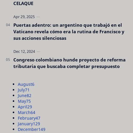
CELAQUE
Puertas adentro: un argentino que trabajó en el
Vaticano revela cómo era la rutina de Francisco y
sus acciones silenciosas
Congreso colombiano hunde proyecto de reforma
tributaria que buscaba completar presupuesto
August
6
July
71
June
82
May
75
April
29
March
64
February
47
January
129
December
149