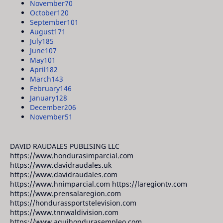
November
70
October
120
September
101
August
171
July
185
June
107
May
101
April
182
March
143
February
146
January
128
December
206
November
51
DAVID RAUDALES PUBLISING LLC
https://www.hondurasimparcial.com
https://www.davidraudales.uk
https://www.davidraudales.com
https://www.hnimparcial.com https://laregiontv.com
https://www.prensalaregion.com
https://hondurassportstelevision.com
https://www.tnnwaldivision.com
https://www.aquihondurasempleo.com