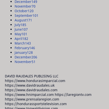
December
149
November
70
October
120
September
101
August
171
July
185
June
107
May
101
April
182
March
143
February
146
January
128
December
206
November
51
DAVID RAUDALES PUBLISING LLC
https://www.hondurasimparcial.com
https://www.davidraudales.uk
https://www.davidraudales.com
https://www.hnimparcial.com https://laregiontv.com
https://www.prensalaregion.com
https://hondurassportstelevision.com
https://www.tnnwaldivision.com