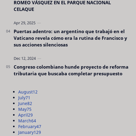
ROMEO VÁSQUEZ EN EL PARQUE NACIONAL
CELAQUE
Puertas adentro: un argentino que trabajó en el
Vaticano revela cómo era la rutina de Francisco y
sus acciones silenciosas
Congreso colombiano hunde proyecto de reforma
tributaria que buscaba completar presupuesto
August
12
July
71
June
82
May
75
April
29
March
64
February
47
January
129