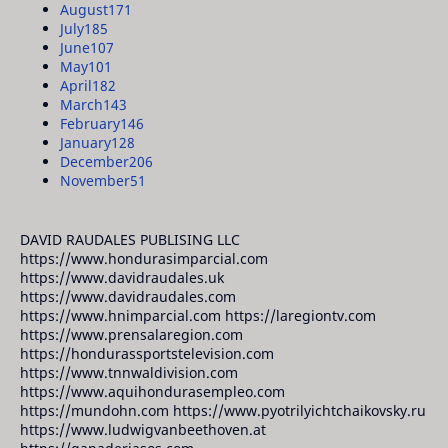
August
171
July
185
June
107
May
101
April
182
March
143
February
146
January
128
December
206
November
51
DAVID RAUDALES PUBLISING LLC
https://www.hondurasimparcial.com
https://www.davidraudales.uk
https://www.davidraudales.com
https://www.hnimparcial.com https://laregiontv.com
https://www.prensalaregion.com
https://hondurassportstelevision.com
https://www.tnnwaldivision.com
https://www.aquihondurasempleo.com
https://mundohn.com https://www.pyotrilyichtchaikovsky.ru
https://www.ludwigvanbeethoven.at