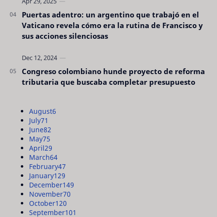
Puertas adentro: un argentino que trabajó en el
Vaticano revela cómo era la rutina de Francisco y
sus acciones silenciosas
Congreso colombiano hunde proyecto de reforma
tributaria que buscaba completar presupuesto
August
6
July
71
June
82
May
75
April
29
March
64
February
47
January
129
December
149
November
70
October
120
September
101