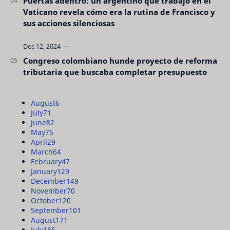
Puertas adentro: un argentino que trabajó en el
Vaticano revela cómo era la rutina de Francisco y
sus acciones silenciosas
Congreso colombiano hunde proyecto de reforma
tributaria que buscaba completar presupuesto
August
6
July
71
June
82
May
75
April
29
March
64
February
47
January
129
December
149
November
70
October
120
September
101
August
171
July
185