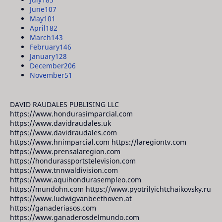
June
107
May
101
April
182
March
143
February
146
January
128
December
206
November
51
DAVID RAUDALES PUBLISING LLC
https://www.hondurasimparcial.com
https://www.davidraudales.uk
https://www.davidraudales.com
https://www.hnimparcial.com https://laregiontv.com
https://www.prensalaregion.com
https://hondurassportstelevision.com
https://www.tnnwaldivision.com
https://www.aquihondurasempleo.com
https://mundohn.com https://www.pyotrilyichtchaikovsky.ru
https://www.ludwigvanbeethoven.at
https://ganaderiasos.com
https://www.ganaderosdelmundo.com