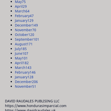
May
75
April
29
March
64
February
47
January
129
December
149
November
70
October
120
September
101
August
171
July
185
June
107
May
101
April
182
March
143
February
146
January
128
December
206
November
51
DAVID RAUDALES PUBLISING LLC
https://www.hondurasimparcial.com
https://www.davidraudales.uk