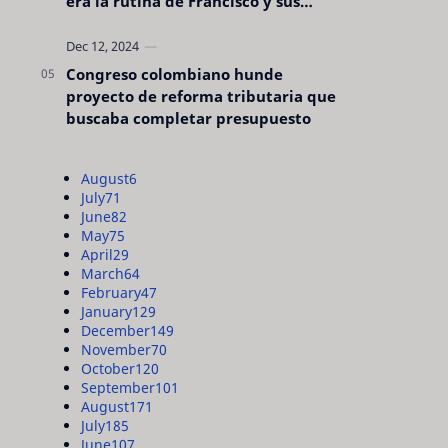
era la rutina de Francisco y sus
acciones silenciosas
Congreso colombiano hunde
proyecto de reforma tributaria que
buscaba completar presupuesto
August
6
July
71
June
82
May
75
April
29
March
64
February
47
January
129
December
149
November
70
October
120
September
101
August
171
July
185
June
107