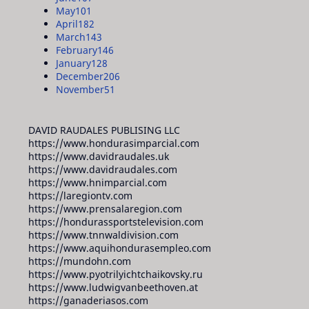
May
101
April
182
March
143
February
146
January
128
December
206
November
51
DAVID RAUDALES PUBLISING LLC
https://www.hondurasimparcial.com
https://www.davidraudales.uk
https://www.davidraudales.com
https://www.hnimparcial.com
https://laregiontv.com
https://www.prensalaregion.com
https://hondurassportstelevision.com
https://www.tnnwaldivision.com
https://www.aquihondurasempleo.com
https://mundohn.com
https://www.pyotrilyichtchaikovsky.ru
https://www.ludwigvanbeethoven.at
https://ganaderiasos.com