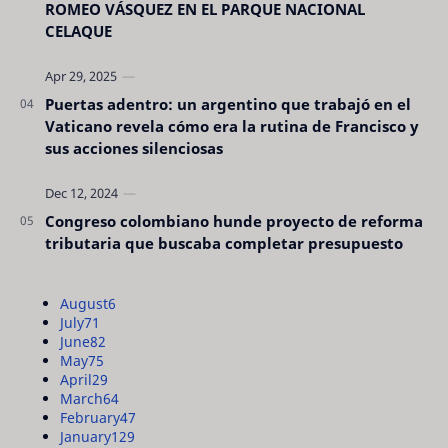
ROMEO VÁSQUEZ EN EL PARQUE NACIONAL
CELAQUE
Puertas adentro: un argentino que trabajó en el
Vaticano revela cómo era la rutina de Francisco y
sus acciones silenciosas
Congreso colombiano hunde proyecto de reforma
tributaria que buscaba completar presupuesto
August
6
July
71
June
82
May
75
April
29
March
64
February
47
January
129