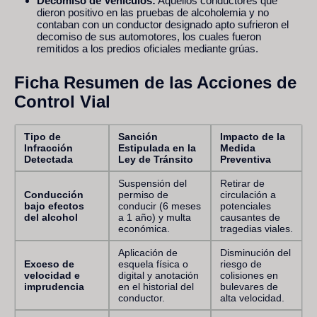
Decomiso de Vehículos:
Aquellos conductores que
dieron positivo en las pruebas de alcoholemia y no
contaban con un conductor designado apto sufrieron el
decomiso de sus automotores, los cuales fueron
remitidos a los predios oficiales mediante grúas.
Ficha Resumen de las Acciones de
Control Vial
Tipo de
Sanción
Impacto de la
Infracción
Estipulada en la
Medida
Detectada
Ley de Tránsito
Preventiva
Suspensión del
Retirar de
Conducción
permiso de
circulación a
bajo efectos
conducir (6 meses
potenciales
del alcohol
a 1 año) y multa
causantes de
económica.
tragedias viales.
Aplicación de
Disminución del
Exceso de
esquela física o
riesgo de
velocidad e
digital y anotación
colisiones en
imprudencia
en el historial del
bulevares de
conductor.
alta velocidad.