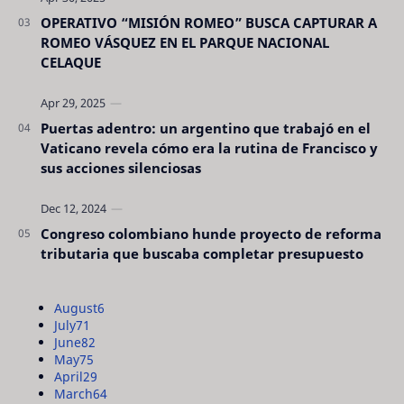
OPERATIVO “MISIÓN ROMEO” BUSCA CAPTURAR A
ROMEO VÁSQUEZ EN EL PARQUE NACIONAL
CELAQUE
Puertas adentro: un argentino que trabajó en el
Vaticano revela cómo era la rutina de Francisco y
sus acciones silenciosas
Congreso colombiano hunde proyecto de reforma
tributaria que buscaba completar presupuesto
August
6
July
71
June
82
May
75
April
29
March
64