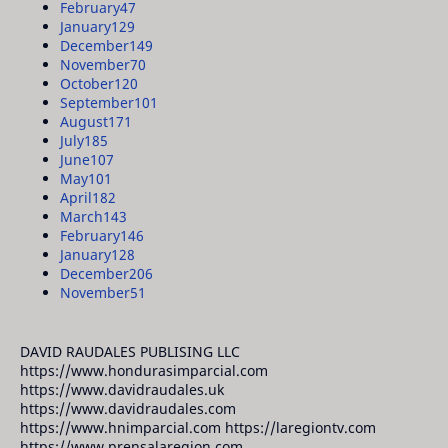
February
47
January
129
December
149
November
70
October
120
September
101
August
171
July
185
June
107
May
101
April
182
March
143
February
146
January
128
December
206
November
51
DAVID RAUDALES PUBLISING LLC
https://www.hondurasimparcial.com
https://www.davidraudales.uk
https://www.davidraudales.com
https://www.hnimparcial.com https://laregiontv.com
https://www.prensalaregion.com