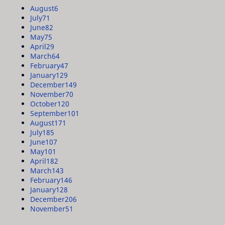
August
6
July
71
June
82
May
75
April
29
March
64
February
47
January
129
December
149
November
70
October
120
September
101
August
171
July
185
June
107
May
101
April
182
March
143
February
146
January
128
December
206
November
51