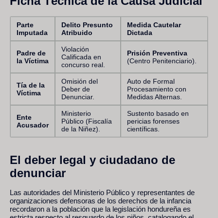
Ficha Técnica de la Causa Judicial
Parte
Delito Presunto
Medida Cautelar
Imputada
Atribuido
Dictada
Violación
Padre de
Prisión Preventiva
Calificada en
la Víctima
(Centro Penitenciario).
concurso real.
Omisión del
Auto de Formal
Tía de la
Deber de
Procesamiento con
Víctima
Denunciar.
Medidas Alternas.
Ministerio
Sustento basado en
Ente
Público (Fiscalía
pericias forenses
Acusador
de la Niñez).
científicas.
El deber legal y ciudadano de
denunciar
Las autoridades del Ministerio Público y representantes de
organizaciones defensoras de los derechos de la infancia
recordaron a la población que la legislación hondureña es
estricta respecto al resguardo de los niños, catalogando el