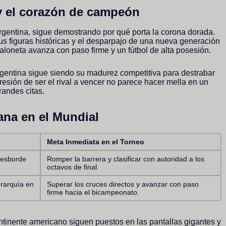
 y el corazón de campeón
rgentina, sigue demostrando por qué porta la corona dorada.
us figuras históricas y el desparpajo de una nueva generación
aloneta avanza con paso firme y un fútbol de alta posesión.
rgentina sigue siendo su madurez competitiva para destrabar
presión de ser el rival a vencer no parece hacer mella en un
randes citas.
ana en el Mundial
Meta Inmediata en el Torneo
 desborde
Romper la barrera y clasificar con autoridad a los
octavos de final.
erarquía en
Superar los cruces directos y avanzar con paso
firme hacia el bicampeonato.
ontinente americano siguen puestos en las pantallas gigantes y