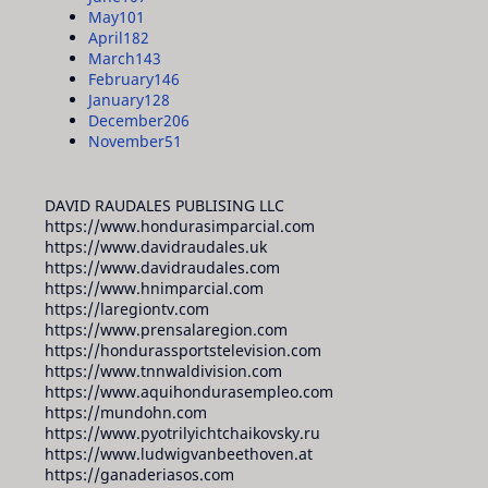
May
101
April
182
March
143
February
146
January
128
December
206
November
51
DAVID RAUDALES PUBLISING LLC
https://www.hondurasimparcial.com
https://www.davidraudales.uk
https://www.davidraudales.com
https://www.hnimparcial.com
https://laregiontv.com
https://www.prensalaregion.com
https://hondurassportstelevision.com
https://www.tnnwaldivision.com
https://www.aquihondurasempleo.com
https://mundohn.com
https://www.pyotrilyichtchaikovsky.ru
https://www.ludwigvanbeethoven.at
https://ganaderiasos.com