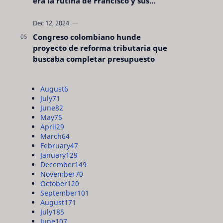
era la rutina de Francisco y sus
acciones silenciosas
Congreso colombiano hunde
proyecto de reforma tributaria que
buscaba completar presupuesto
August
6
July
71
June
82
May
75
April
29
March
64
February
47
January
129
December
149
November
70
October
120
September
101
August
171
July
185
June
107