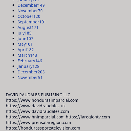
December
149
November
70
October
120
September
101
August
171
July
185
June
107
May
101
April
182
March
143
February
146
January
128
December
206
November
51
DAVID RAUDALES PUBLISING LLC
https://www.hondurasimparcial.com
https://www.davidraudales.uk
https://www.davidraudales.com
https://www.hnimparcial.com https://laregiontv.com
https://www.prensalaregion.com
https://hondurassportstelevision.com