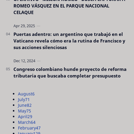
ROMEO VÁSQUEZ EN EL PARQUE NACIONAL
CELAQUE
Puertas adentro: un argentino que trabajó en el
Vaticano revela cómo era la rutina de Francisco y
sus acciones silenciosas
Congreso colombiano hunde proyecto de reforma
tributaria que buscaba completar presupuesto
August
6
July
71
June
82
May
75
April
29
March
64
February
47
January
129