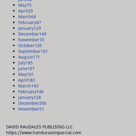
May
75
April
29
March
64
February
47
January
129
December
149
November
70
October
120
September
101
August
171
July
185
June
107
May
101
April
182
March
143
February
146
January
128
December
206
November
51
DAVID RAUDALES PUBLISING LLC
https://www.hondurasimparcial.com