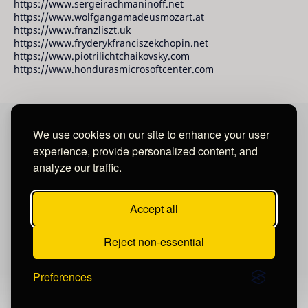
https://www.sergeirachmaninoff.net
https://www.wolfgangamadeusmozart.at
https://www.franzliszt.uk
https://www.fryderykfranciszekchopin.net
https://www.piotrilichtchaikovsky.com
https://www.hondurasmicrosoftcenter.com
We use cookies on our site to enhance your user
David Raudales Publishing LLC
experience, provide personalized content, and
analyze our traffic.
Located in Miami - San Francisco - Tegucigalpa y San
Salvador.
Accept all
Reject non-essential
Preferences
Post a Comment