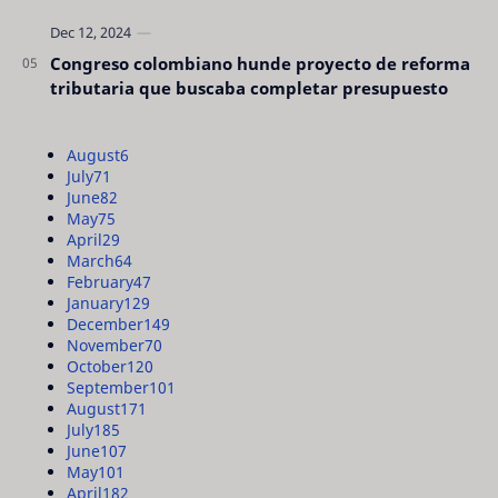
Congreso colombiano hunde proyecto de reforma
tributaria que buscaba completar presupuesto
August
6
July
71
June
82
May
75
April
29
March
64
February
47
January
129
December
149
November
70
October
120
September
101
August
171
July
185
June
107
May
101
April
182