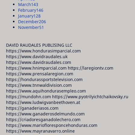
March
143
February
146
January
128
December
206
November
51
DAVID RAUDALES PUBLISING LLC
https://www.hondurasimparcial.com
https://www.davidraudales.uk
https://www.davidraudales.com
https://www.hnimparcial.com https://laregiontv.com
https://www.prensalaregion.com
https://hondurassportstelevision.com
https://www.tnnwaldivision.com
https://www.aquihondurasempleo.com
https://mundohn.com https://www.pyotrilyichtchaikovsky.ru
https://www.ludwigvanbeethoven.at
https://ganaderiasos.com
https://www.ganaderosdelmundo.com
https://criadoresganadolechero.com
https://www.mariofloresponcehonduras.com
https://www.mayranavarro.online