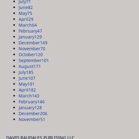
July
71
June
82
May
75
April
29
March
64
February
47
January
129
December
149
November
70
October
120
September
101
August
171
July
185
June
107
May
101
April
182
March
143
February
146
January
128
December
206
November
51
DAVID RAUDALES PUBLISING LLC