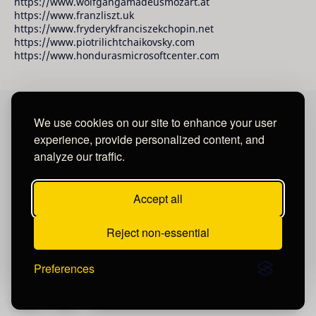
https://www.wolfgangamadeusmozart.at
https://www.franzliszt.uk
https://www.fryderykfranciszekchopin.net
https://www.piotrilichtchaikovsky.com
https://www.hondurasmicrosoftcenter.com
We use cookies on our site to enhance your user
David Raudales Publishing LLC
experience, provide personalized content, and
analyze our traffic.
Located in Miami - San Francisco - Tegucigalpa y San
Salvador.
Accept all
Reject non-essential
Preferences
Post a Comment