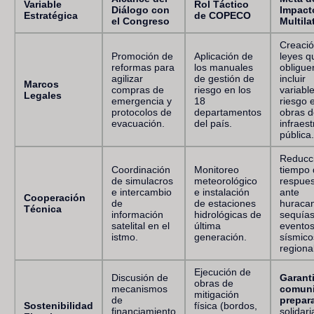
Variable
Rol Táctico
Diálogo con
Impact
Estratégica
de COPECO
el Congreso
Multila
Creació
Promoción de
Aplicación de
leyes q
reformas para
los manuales
obligue
agilizar
de gestión de
incluir
Marcos
compras de
riesgo en los
variabl
Legales
emergencia y
18
riesgo 
protocolos de
departamentos
obras d
evacuación.
del país.
infraes
pública.
Reducci
Coordinación
Monitoreo
tiempo 
de simulacros
meteorológico
respues
e intercambio
e instalación
ante
Cooperación
de
de estaciones
huraca
Técnica
información
hidrológicas de
sequías
satelital en el
última
evento
istmo.
generación.
sísmico
regiona
Ejecución de
Discusión de
Garanti
obras de
mecanismos
comun
mitigación
de
prepar
Sostenibilidad
física (bordos,
financiamiento
solidari