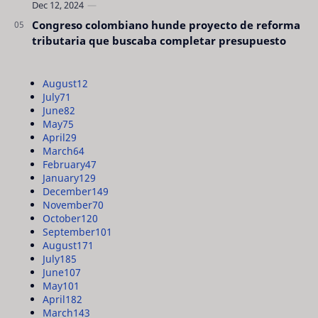
Congreso colombiano hunde proyecto de reforma
tributaria que buscaba completar presupuesto
August
12
July
71
June
82
May
75
April
29
March
64
February
47
January
129
December
149
November
70
October
120
September
101
August
171
July
185
June
107
May
101
April
182
March
143