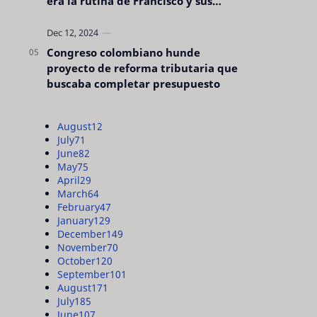
era la rutina de Francisco y sus
acciones silenciosas
Congreso colombiano hunde
proyecto de reforma tributaria que
buscaba completar presupuesto
August
12
July
71
June
82
May
75
April
29
March
64
February
47
January
129
December
149
November
70
October
120
September
101
August
171
July
185
June
107