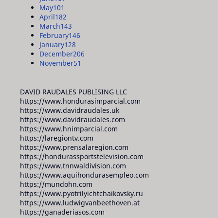
May
101
April
182
March
143
February
146
January
128
December
206
November
51
DAVID RAUDALES PUBLISING LLC
https://www.hondurasimparcial.com
https://www.davidraudales.uk
https://www.davidraudales.com
https://www.hnimparcial.com
https://laregiontv.com
https://www.prensalaregion.com
https://hondurassportstelevision.com
https://www.tnnwaldivision.com
https://www.aquihondurasempleo.com
https://mundohn.com
https://www.pyotrilyichtchaikovsky.ru
https://www.ludwigvanbeethoven.at
https://ganaderiasos.com