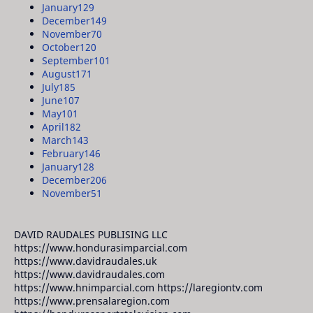
January
129
December
149
November
70
October
120
September
101
August
171
July
185
June
107
May
101
April
182
March
143
February
146
January
128
December
206
November
51
DAVID RAUDALES PUBLISING LLC
https://www.hondurasimparcial.com
https://www.davidraudales.uk
https://www.davidraudales.com
https://www.hnimparcial.com https://laregiontv.com
https://www.prensalaregion.com