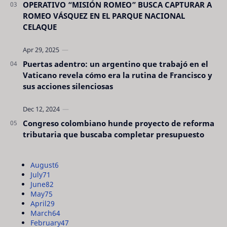
OPERATIVO “MISIÓN ROMEO” BUSCA CAPTURAR A
ROMEO VÁSQUEZ EN EL PARQUE NACIONAL
CELAQUE
Puertas adentro: un argentino que trabajó en el
Vaticano revela cómo era la rutina de Francisco y
sus acciones silenciosas
Congreso colombiano hunde proyecto de reforma
tributaria que buscaba completar presupuesto
August
6
July
71
June
82
May
75
April
29
March
64
February
47