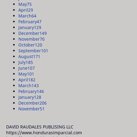
May
75
April
29
March
64
February
47
January
129
December
149
November
70
October
120
September
101
August
171
July
185
June
107
May
101
April
182
March
143
February
146
January
128
December
206
November
51
DAVID RAUDALES PUBLISING LLC
https://www.hondurasimparcial.com