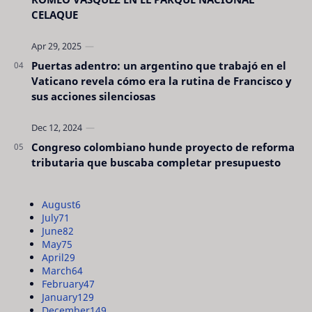
CELAQUE
Puertas adentro: un argentino que trabajó en el
Vaticano revela cómo era la rutina de Francisco y
sus acciones silenciosas
Congreso colombiano hunde proyecto de reforma
tributaria que buscaba completar presupuesto
August
6
July
71
June
82
May
75
April
29
March
64
February
47
January
129
December
149