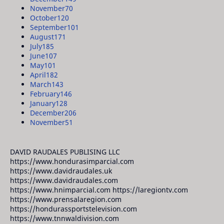
November
70
October
120
September
101
August
171
July
185
June
107
May
101
April
182
March
143
February
146
January
128
December
206
November
51
DAVID RAUDALES PUBLISING LLC
https://www.hondurasimparcial.com
https://www.davidraudales.uk
https://www.davidraudales.com
https://www.hnimparcial.com https://laregiontv.com
https://www.prensalaregion.com
https://hondurassportstelevision.com
https://www.tnnwaldivision.com