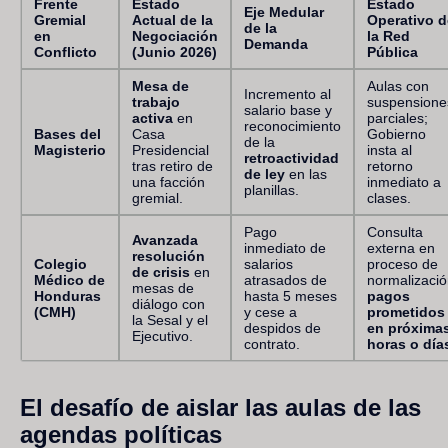
Frente
Estado
Estado
Eje Medular
Gremial
Actual de la
Operativo d
de la
en
Negociación
la Red
Demanda
Conflicto
(Junio 2026)
Pública
Mesa de
Aulas con
Incremento al
trabajo
suspensione
salario base y
activa
en
parciales;
reconocimiento
Bases del
Casa
Gobierno
de la
Magisterio
Presidencial
insta al
retroactividad
tras retiro de
retorno
de ley
en las
una facción
inmediato a
planillas.
gremial.
clases.
Pago
Consulta
Avanzada
inmediato de
externa en
resolución
Colegio
salarios
proceso de
de crisis
en
Médico de
atrasados de
normalizació
mesas de
Honduras
hasta 5 meses
pagos
diálogo con
(CMH)
y cese a
prometidos
la Sesal y el
despidos de
en próxima
Ejecutivo.
contrato.
horas o día
El desafío de aislar las aulas de las
agendas políticas