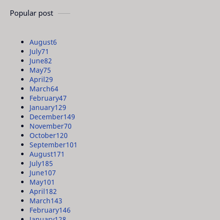
Popular post
August
6
July
71
June
82
May
75
April
29
March
64
February
47
January
129
December
149
November
70
October
120
September
101
August
171
July
185
June
107
May
101
April
182
March
143
February
146
January
128