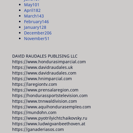
May
101
April
182
March
143
February
146
January
128
December
206
November
51
DAVID RAUDALES PUBLISING LLC
https://www.hondurasimparcial.com
https://www.davidraudales.uk
https://www.davidraudales.com
https://www.hnimparcial.com
https://laregiontv.com
https://www.prensalaregion.com
https://hondurassportstelevision.com
https://www.tnnwaldivision.com
https://www.aquihondurasempleo.com
https://mundohn.com
https://www.pyotrilyichtchaikovsky.ru
https://www.ludwigvanbeethoven.at
https://ganaderiasos.com