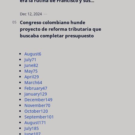
era la rutina de Francisco y sus
acciones silenciosas
Congreso colombiano hunde
proyecto de reforma tributaria que
buscaba completar presupuesto
August
6
July
71
June
82
May
75
April
29
March
64
February
47
January
129
December
149
November
70
October
120
September
101
August
171
July
185
June
107