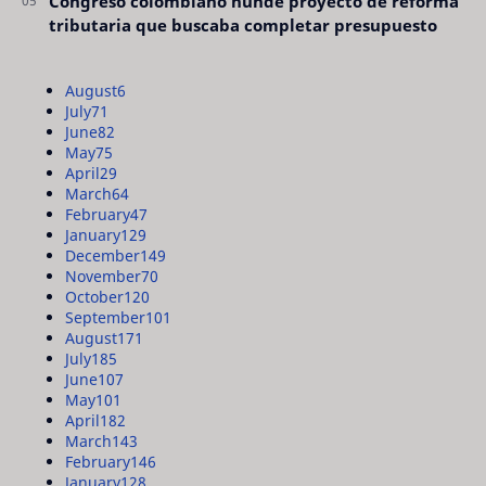
Congreso colombiano hunde proyecto de reforma
tributaria que buscaba completar presupuesto
August
6
July
71
June
82
May
75
April
29
March
64
February
47
January
129
December
149
November
70
October
120
September
101
August
171
July
185
June
107
May
101
April
182
March
143
February
146
January
128