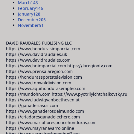
March
143
February
146
January
128
December
206
November
51
DAVID RAUDALES PUBLISING LLC
https://www.hondurasimparcial.com
https://www.davidraudales.uk
https://www.davidraudales.com
https://www.hnimparcial.com https://laregiontv.com
https://www.prensalaregion.com
https://hondurassportstelevision.com
https://www.tnnwaldivision.com
https://www.aquihondurasempleo.com
https://mundohn.com https://www.pyotrilyichtchaikovsky.ru
https://www.ludwigvanbeethoven.at
https://ganaderiasos.com
https://www.ganaderosdelmundo.com
https://criadoresganadolechero.com
https://www.mariofloresponcehonduras.com
https://www.mayranavarro.online
https://www.sergeirachmaninoff.net