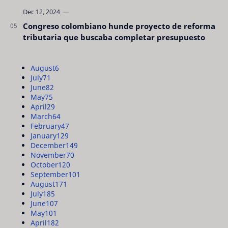
Congreso colombiano hunde proyecto de reforma
tributaria que buscaba completar presupuesto
August
6
July
71
June
82
May
75
April
29
March
64
February
47
January
129
December
149
November
70
October
120
September
101
August
171
July
185
June
107
May
101
April
182