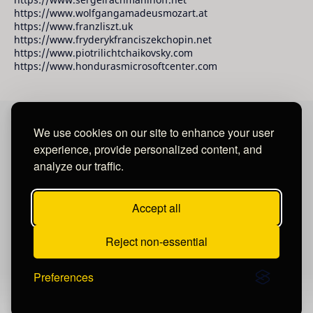
https://www.wolfgangamadeusmozart.at
https://www.franzliszt.uk
https://www.fryderykfranciszekchopin.net
https://www.piotrilichtchaikovsky.com
https://www.hondurasmicrosoftcenter.com
We use cookies on our site to enhance your user
David Raudales Publishing LLC
experience, provide personalized content, and
analyze our traffic.
Located in Miami - San Francisco - Tegucigalpa y San
Salvador.
Accept all
Reject non-essential
Preferences
Post a Comment