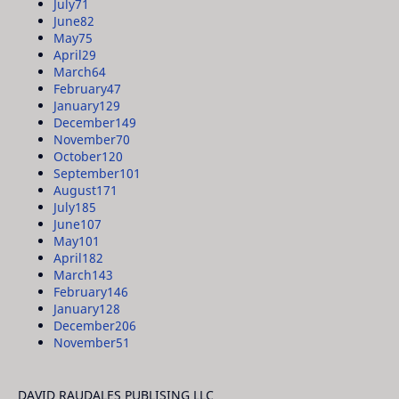
July
71
June
82
May
75
April
29
March
64
February
47
January
129
December
149
November
70
October
120
September
101
August
171
July
185
June
107
May
101
April
182
March
143
February
146
January
128
December
206
November
51
DAVID RAUDALES PUBLISING LLC