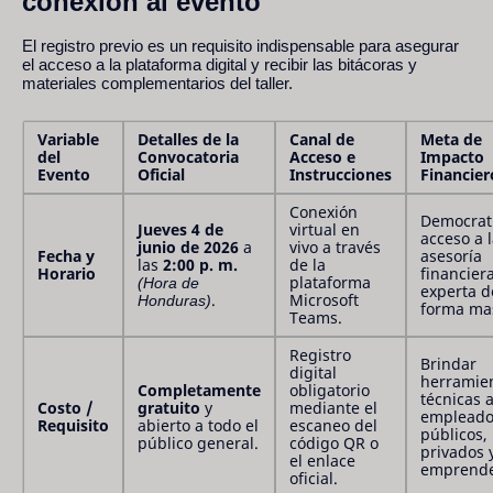
conexión al evento
El registro previo es un requisito indispensable para asegurar
el acceso a la plataforma digital y recibir las bitácoras y
materiales complementarios del taller.
Variable
Detalles de la
Canal de
Meta de
del
Convocatoria
Acceso e
Impacto
Evento
Oficial
Instrucciones
Financier
Conexión
Democrati
Jueves 4 de
virtual en
acceso a 
junio de 2026
a
vivo a través
Fecha y
asesoría
las
2:00 p. m.
de la
Horario
financier
(Hora de
plataforma
experta d
Honduras)
.
Microsoft
forma mas
Teams.
Registro
Brindar
digital
herramie
Completamente
obligatorio
técnicas 
Costo /
gratuito
y
mediante el
empleado
Requisito
abierto a todo el
escaneo del
públicos,
público general.
código QR o
privados 
el enlace
emprende
oficial.