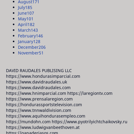
August
171
July
185
June
107
May
101
April
182
March
143
February
146
January
128
December
206
November
51
DAVID RAUDALES PUBLISING LLC
https://www.hondurasimparcial.com
https://www.davidraudales.uk
https://www.davidraudales.com
https://www.hnimparcial.com https://laregiontv.com
https://www.prensalaregion.com
https://hondurassportstelevision.com
https://www.tnnwaldivision.com
https://www.aquihondurasempleo.com
https://mundohn.com https://www.pyotrilyichtchaikovsky.ru
https://www.ludwigvanbeethoven.at
https://ganaderiasos.com