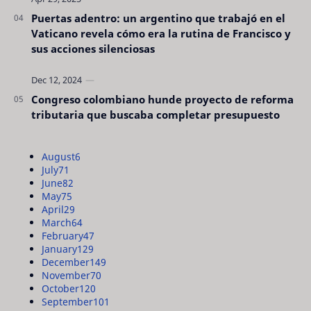
Puertas adentro: un argentino que trabajó en el
Vaticano revela cómo era la rutina de Francisco y
sus acciones silenciosas
Congreso colombiano hunde proyecto de reforma
tributaria que buscaba completar presupuesto
August
6
July
71
June
82
May
75
April
29
March
64
February
47
January
129
December
149
November
70
October
120
September
101