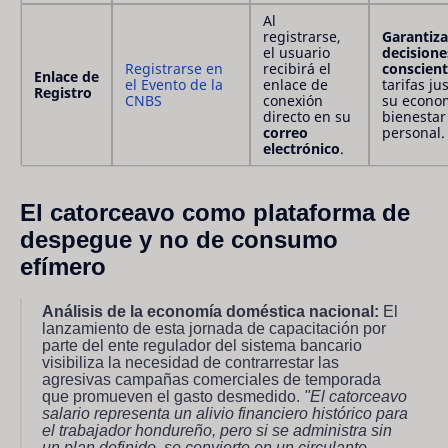
Al
registrarse,
Garantiza
el usuario
decisione
Registrarse en
recibirá el
conscien
Enlace de
el Evento de la
enlace de
tarifas ju
Registro
CNBS
conexión
su econo
directo en su
bienestar
correo
personal.
electrónico
.
El catorceavo como plataforma de
despegue y no de consumo
efímero
Análisis de la economía doméstica nacional:
El
lanzamiento de esta jornada de capacitación por
parte del ente regulador del sistema bancario
visibiliza la necesidad de contrarrestar las
agresivas campañas comerciales de temporada
que promueven el gasto desmedido.
"El catorceavo
salario representa un alivio financiero histórico para
el trabajador hondureño, pero si se administra sin
un plan definido, se convierte en un circulante