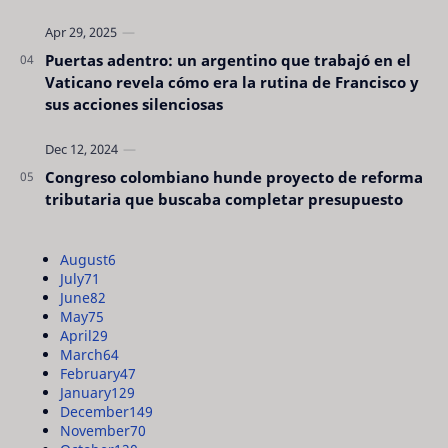
Puertas adentro: un argentino que trabajó en el
Vaticano revela cómo era la rutina de Francisco y
sus acciones silenciosas
Congreso colombiano hunde proyecto de reforma
tributaria que buscaba completar presupuesto
August
6
July
71
June
82
May
75
April
29
March
64
February
47
January
129
December
149
November
70