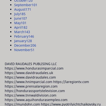
October
120
September
101
August
171
July
185
June
107
May
101
April
182
March
143
February
146
January
128
December
206
November
51
DAVID RAUDALES PUBLISING LLC
https://www.hondurasimparcial.com
https://www.davidraudales.uk
https://www.davidraudales.com
https://www.hnimparcial.com https://laregiontv.com
https://www.prensalaregion.com
https://hondurassportstelevision.com
https://www.tnnwaldivision.com
https://www.aquihondurasempleo.com
https://mundohn.com https://www.pyotrilyichtchaikovsky.ru