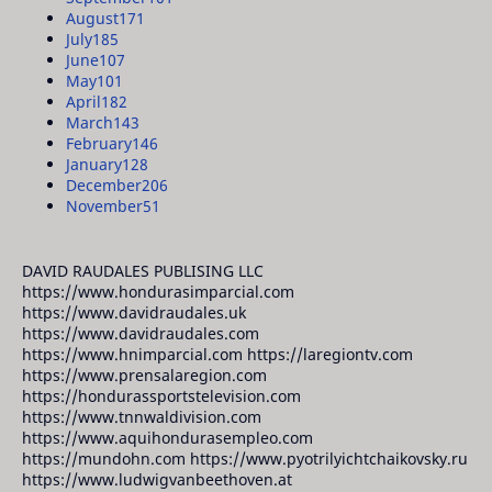
August
171
July
185
June
107
May
101
April
182
March
143
February
146
January
128
December
206
November
51
DAVID RAUDALES PUBLISING LLC
https://www.hondurasimparcial.com
https://www.davidraudales.uk
https://www.davidraudales.com
https://www.hnimparcial.com https://laregiontv.com
https://www.prensalaregion.com
https://hondurassportstelevision.com
https://www.tnnwaldivision.com
https://www.aquihondurasempleo.com
https://mundohn.com https://www.pyotrilyichtchaikovsky.ru
https://www.ludwigvanbeethoven.at