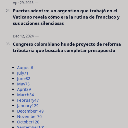
Puertas adentro: un argentino que trabajó en el
Vaticano revela cómo era la rutina de Francisco y
sus acciones silenciosas
Congreso colombiano hunde proyecto de reforma
tributaria que buscaba completar presupuesto
August
6
July
71
June
82
May
75
April
29
March
64
February
47
January
129
December
149
November
70
October
120
September
101