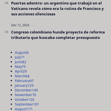
Puertas adentro: un argentino que trabajó en el
Vaticano revela cómo era la rutina de Francisco y
sus acciones silenciosas
Congreso colombiano hunde proyecto de reforma
tributaria que buscaba completar presupuesto
August
6
July
71
June
82
May
75
April
29
March
64
February
47
January
129
December
149
November
70
October
120
September
101
August
171