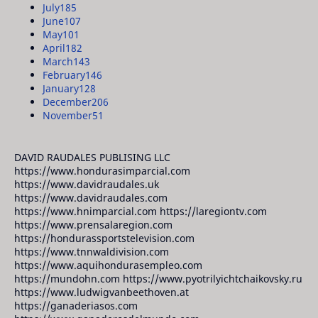
July
185
June
107
May
101
April
182
March
143
February
146
January
128
December
206
November
51
DAVID RAUDALES PUBLISING LLC
https://www.hondurasimparcial.com
https://www.davidraudales.uk
https://www.davidraudales.com
https://www.hnimparcial.com https://laregiontv.com
https://www.prensalaregion.com
https://hondurassportstelevision.com
https://www.tnnwaldivision.com
https://www.aquihondurasempleo.com
https://mundohn.com https://www.pyotrilyichtchaikovsky.ru
https://www.ludwigvanbeethoven.at
https://ganaderiasos.com