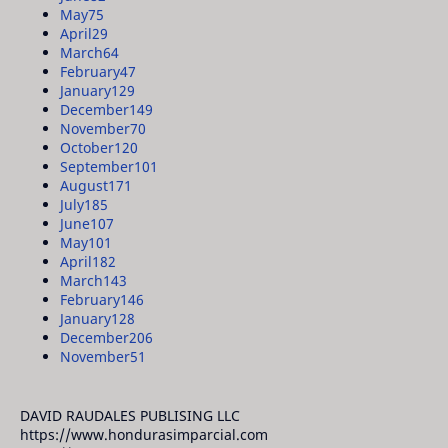
May
75
April
29
March
64
February
47
January
129
December
149
November
70
October
120
September
101
August
171
July
185
June
107
May
101
April
182
March
143
February
146
January
128
December
206
November
51
DAVID RAUDALES PUBLISING LLC
https://www.hondurasimparcial.com