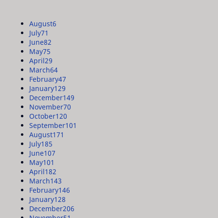
August
6
July
71
June
82
May
75
April
29
March
64
February
47
January
129
December
149
November
70
October
120
September
101
August
171
July
185
June
107
May
101
April
182
March
143
February
146
January
128
December
206
November
51